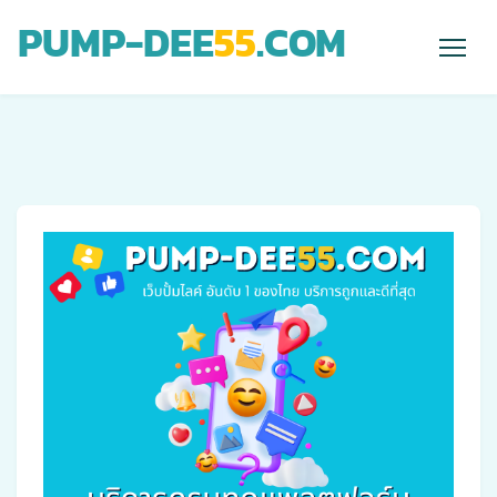
PUMP-DEE
55
.COM