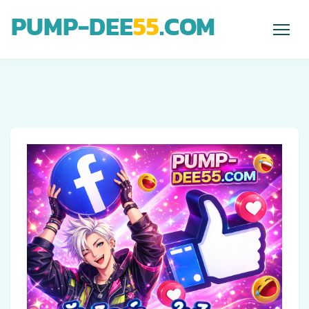
PUMP-DEE
55
.COM