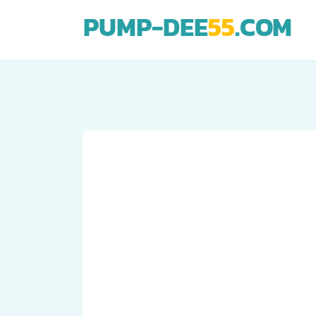
PUMP-DEE
55
.COM