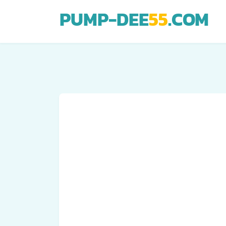
PUMP-DEE
55
.COM