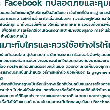
ลค์ Facebook ที่ปลอดภัยและคุ้ม
องเว็บไซต์และผู้ให้บริการเป็นอันดับแรก เว็บไซต์ที่มีมาตรฐานควรมีร
เจน และสามารถให้คำปรึกษาได้เมื่อเกิดปัญหา ควรเลือกผู้ให้บริการท
ดีที่สุด อีกทั้งควรมีแพ็กเกจให้เลือกหลากหลาย รองรับทั้งการเพิ่มไ
เพื่อให้สามารถเลือกใช้งานได้ตรงตามเป้าหมายของธุรกิจ การอ่านร
อย่างมั่นใจมากขึ้น
หมาะกับใครและควรใช้อย่างไรให้
้านค้าออนไลน์ ผู้ประกอบการ นักการตลาด ครีเอเตอร์ อินฟลูเอนเซอร์ 
งานที่เหมาะสมคือการเลือกจำนวนยอดไลค์ให้สอดคล้องกับขนาดของเพ
่อง ควรโพสต์คอนเทนต์อย่างสม่ำเสมอ ตอบความคิดเห็นของลูกค้า แล
างโปรโมชั่นที่น่าสนใจ วิธีการเหล่านี้จะช่วยให้ยอด Engagement
าว
้บริการที่มีมาตรฐานเป็นอีกหนึ่งทางเลือกที่ช่วยสนับสนุนการสร้างคว
นง่าย ไม่ต้องใช้รหัสผ่าน รองรับการสั่งซื้อได้ตลอดยี่สิบสี่ชั่วโม
้างคอนเทนต์ที่มีคุณค่า การวางแผนการตลาดที่เหมาะสม และการดูแลลูก
าเชื่อถือให้กับแบรนด์ และสนับสนุนการเติบโตของธุรกิจบน Faceboo