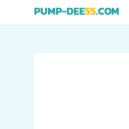
PUMP-DEE
55
.COM