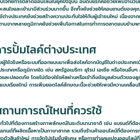
ตอบโจทย์การตลาดออนไลน์ในยุคปัจจุบัน อันดับแรกคือช่วยเพิ่มจำนว
ที่จะสนใจและเข้ามามีส่วนร่วมมากขึ้น อีกทั้งยังช่วยให้คอนเทนต์ของ
ู้ใช้ต่างประเทศยังช่วยสร้างความประทับใจให้กับผู้เข้าชมใหม่ เนื่
ติดตามจากหลายภูมิภาคยังช่วยเพิ่มโอกาสในการทำการตลาดแบบข้ามพร
ารปั้มไลค์ต่างประเทศ
ยผู้ใช้จริงหรือระบบที่ออกแบบมาเพื่อส่งไลค์จากบัญชีในต่างประเทศเข
ประเทศหรือภูมิภาคใด เช่น สหรัฐอเมริกา ยุโรป เอเชีย หรือโซนอื่นๆ
ะปลอดภัย โดยไม่ต้องใช้รหัสผ่านหรือเข้าถึงข้อมูลส่วนตัวของลู
เรียลไทม์ การเพิ่มยอดไลค์ลักษณะนี้จะช่วยให้เพจมีความเคลื่อนไหวอย
สถานการณ์ไหนที่ควรใช้
คลทั่วไปที่ต้องการสร้างภาพลักษณ์ในระดับนานาชาติ เช่น แบรนด์ที่
นต์ที่ผลิตเนื้อหาเป็นภาษาสากล รวมถึงร้านค้าออนไลน์ที่ต้องการเพิ่ม
ปิดตัวสินค้าใหม่ การจัดโปรโมชั่นพิเศษ หรือการทำแคมเปญออนไลน์ท