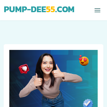
PUMP-DEE
55
.COM