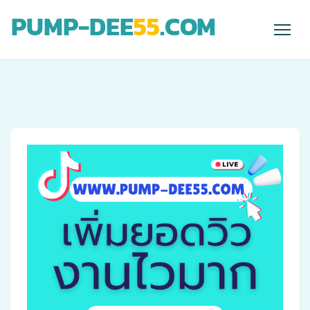
PUMP-DEE
55
.COM