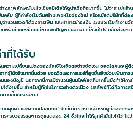
าพลักษณ์บนโซเชียลมีเดียให้ดูน่าเชื่อถือมากขึ้น ไม่ว่าจะเป็นร้าน
ฟนคลับ ผู้ที่กำลังเริ่มต้นสร้างเพจหรือช่องใหม่ หรือแม้แต่บริษัทที่
ระบุจำนวนยอดที่ต้องการเพิ่ม และทำการชำระเงิน ระบบจะเริ่มทำงานอ
ือช่วยเหลือทันทีหากพบปัญหา นอกจากนี้ยังมีโปรโมชั่นส่วนลด 5% ทุก
ที่ได้รับ
็นความเปลี่ยนแปลงของบัญชีโซเชียลอย่างชัดเจน ยอดไลค์และผู้ติดตาม
ผู้ใช้จริงมากขึ้นด้วย ยอดวิวและการแชร์ที่สูงขึ้นยังช่วยเพิ่มการเข
รวมของบัญชี นอกจากนี้การมีจำนวนผู้ชมไลฟ์สดที่มากขึ้นยังทำให้การไ
้ง่ายขึ้น สำหรับผู้ที่ใช้บริการอย่างต่อเนื่อง ผลลัพธ์ที่ได้คือการส
นมากขึ้นในระยะยาว
ามคุ้มค่า และความปลอดภัยไว้ในที่เดียว เหมาะสำหรับผู้ที่ต้องการสร
ริการครบวงจรและการดูแลตลอด 24 ชั่วโมงทำให้ลูกค้ามั่นใจได้ว่าไม