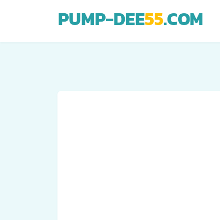
PUMP-DEE
55
.COM