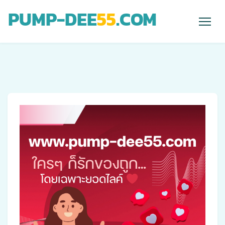
PUMP-DEE
55
.COM