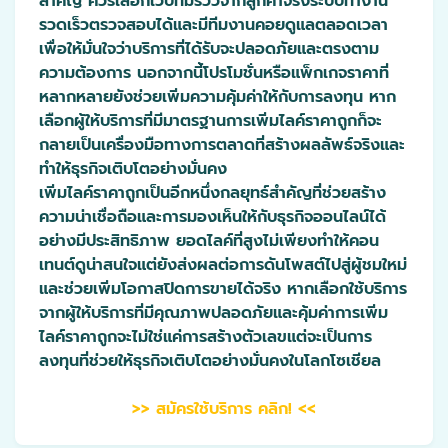
สำคัญ ควรเลือกเว็บที่มีรีวิวจากลูกค้าจริงระบบทำงาน
รวดเร็วตรวจสอบได้และมีทีมงานคอยดูแลตลอดเวลา
เพื่อให้มั่นใจว่าบริการที่ได้รับจะปลอดภัยและตรงตาม
ความต้องการ นอกจากนี้โปรโมชั่นหรือแพ็กเกจราคาที่
หลากหลายยังช่วยเพิ่มความคุ้มค่าให้กับการลงทุน หาก
เลือกผู้ให้บริการที่มีมาตรฐานการเพิ่มไลค์ราคาถูกก็จะ
กลายเป็นเครื่องมือทางการตลาดที่สร้างผลลัพธ์จริงและ
ทำให้ธุรกิจเติบโตอย่างมั่นคง
เพิ่มไลค์ราคาถูกเป็นอีกหนึ่งกลยุทธ์สำคัญที่ช่วยสร้าง
ความน่าเชื่อถือและการมองเห็นให้กับธุรกิจออนไลน์ได้
อย่างมีประสิทธิภาพ ยอดไลค์ที่สูงไม่เพียงทำให้คอน
เทนต์ดูน่าสนใจแต่ยังส่งผลต่อการดันโพสต์ไปสู่ผู้ชมใหม่
และช่วยเพิ่มโอกาสปิดการขายได้จริง หากเลือกใช้บริการ
จากผู้ให้บริการที่มีคุณภาพปลอดภัยและคุ้มค่าการเพิ่ม
ไลค์ราคาถูกจะไม่ใช่แค่การสร้างตัวเลขแต่จะเป็นการ
ลงทุนที่ช่วยให้ธุรกิจเติบโตอย่างมั่นคงในโลกโซเชียล
>> สมัครใช้บริการ คลิก! <<