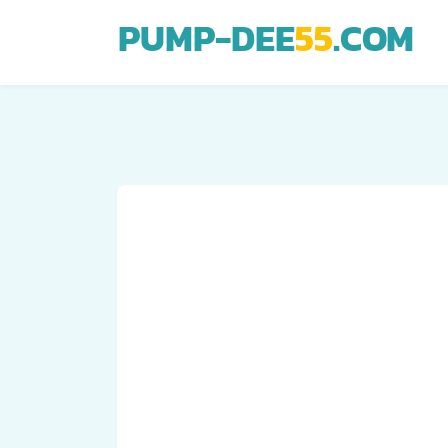
PUMP-DEE
55
.COM