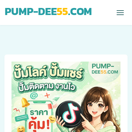
PUMP-DEE
55
.COM