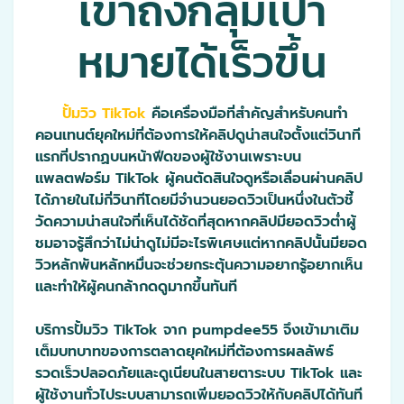
เข้าถึงกลุ่มเป้า
หมายได้เร็วขึ้น
ปั้มวิว TikTok
คือเครื่องมือที่สำคัญสำหรับคนทำ
คอนเทนต์ยุคใหม่ที่ต้องการให้คลิปดูน่าสนใจตั้งแต่วินาที
แรกที่ปรากฏบนหน้าฟีดของผู้ใช้งานเพราะบน
แพลตฟอร์ม TikTok ผู้คนตัดสินใจดูหรือเลื่อนผ่านคลิป
ได้ภายในไม่กี่วินาทีโดยมีจำนวนยอดวิวเป็นหนึ่งในตัวชี้
วัดความน่าสนใจที่เห็นได้ชัดที่สุดหากคลิปมียอดวิวต่ำผู้
ชมอาจรู้สึกว่าไม่น่าดูไม่มีอะไรพิเศษแต่หากคลิปนั้นมียอด
วิวหลักพันหลักหมื่นจะช่วยกระตุ้นความอยากรู้อยากเห็น
และทำให้ผู้คนกล้ากดดูมากขึ้นทันที
บริการปั้มวิว TikTok จาก pumpdee55 จึงเข้ามาเติม
เต็มบทบาทของการตลาดยุคใหม่ที่ต้องการผลลัพธ์
รวดเร็วปลอดภัยและดูเนียนในสายตาระบบ TikTok และ
ผู้ใช้งานทั่วไประบบสามารถเพิ่มยอดวิวให้กับคลิปได้ทันที