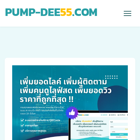
PUMP-DEE
55
.COM