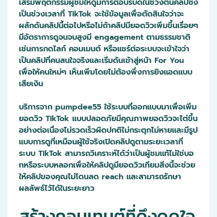
เสริมพฤติกรรมผู้ชมให้ดูมีการตอบรับดีในช่วงต้นคลิปซึ่ง
เป็นช่วงเวลาที่ TikTok จะใช้ข้อมูลเพื่อตัดสินใจว่าจะ
ผลักดันคลิปนี้ต่อไปหรือไม่ถ้าคลิปมียอดวิวเพิ่มขึ้นเรื่อยๆ
มีอัตราการดูจนจบสูงมี engagement ตามธรรมชาติ
เช่นการกดไลก์ คอมเมนต์ หรือแชร์ต่อระบบจะเข้าใจว่า
เป็นคลิปที่คนสนใจจริงและเริ่มดันเข้าสู่หน้า For You
เพื่อให้คนใหม่ๆ เห็นเพิ่มโดยไม่ต้องพึ่งการยิงแอดแบบ
เสียเงิน
บริการจาก pumpdee55 ใช้ระบบที่ออกแบบมาเพื่อเพิ่ม
ยอดวิว TikTok แบบปลอดภัยมีคุณภาพยอดวิวจะไต่ขึ้น
อย่างต่อเนื่องไม่รวดเร็วผิดปกติไม่กระตุกไม่หายและมีรูป
แบบการดูที่เหมือนผู้ใช้จริงเปิดคลิปดูตามระยะเวลาที่
ระบบ TikTok สามารถวิเคราะห์ได้ว่าเป็นผู้ชมแท้ไม่ใช่บอ
ทหรือระบบหลอกเพื่อให้คลิปดูมียอดวิวเทียมสิ่งนี้จะช่วย
ให้คลิปของคุณไม่โดนลด reach และสามารถรักษา
ผลลัพธ์ไว้ได้ในระยะยาว
สร้างคอนเทนต์ที่ดึงดูดใจ