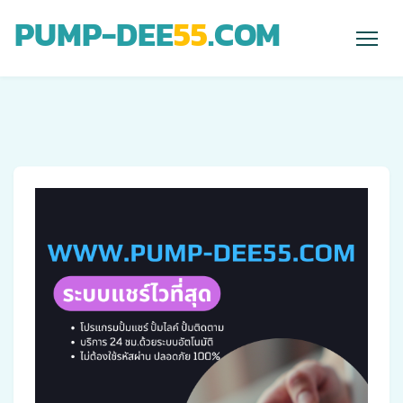
PUMP-DEE
55
.COM