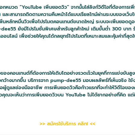
อกหมวด “YouTube เพิ่มยอดวิว” จากนั้นใส่ลิงก์วิดีโอที่ต้องการเพิ
ผ่าน และสามารถติดตามความคืบหน้าได้แบบเรียลไทม์ผ่านระบบของเว็บ
รือเพิ่มหลักหมื่นวิวเพื่อโปรโมตคอนเทนต์ขนาดใหญ่ ระบบจะเพิ่มยอดดูอย
ee55 ยังมีโปรโมชั่นพิเศษสำหรับลูกค้าใหม่ เติมขั้นต่ำ 300 บาท 
อนไลน์ เพื่อช่วยให้คุณได้กลยุทธ์โปรโมตที่เหมาะสมและคุ้มค่าที่สุ
จของคอนเทนต์ที่ต้องการให้เติบโตอย่างรวดเร็วในยุคที่การแข่งขันส
วงกว้างมากขึ้น บริการจาก pump-dee55 มอบผลลัพธ์ที่เห็นจริง ใช้ง
รือผู้ดูแลช่องมืออาชีพ การเพิ่มยอดวิวคือก้าวแรกที่จะทำให้วิดีโอ
ล้วคุณจะเห็นว่าการเพิ่มยอดวิวบน YouTube ไม่ได้ยากอย่างที่คิด แ
>> สมัครใช้บริการ คลิก! <<