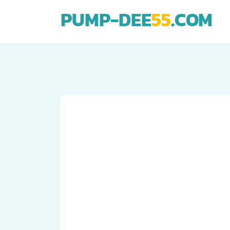
PUMP-DEE
55
.COM